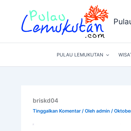
Lewati
ke
konten
Pula
PULAU LEMUKUTAN
WISA
briskd04
Tinggalkan Komentar
/ Oleh
admin
/
Oktobe