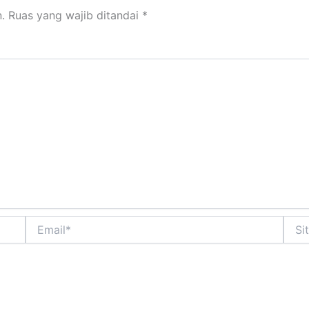
.
Ruas yang wajib ditandai
*
Email*
Situs
Web