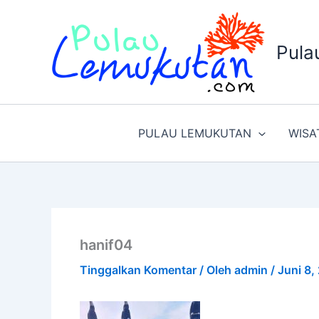
Lewati
ke
konten
Pula
PULAU LEMUKUTAN
WISA
hanif04
Tinggalkan Komentar
/ Oleh
admin
/
Juni 8,