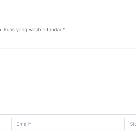
.
Ruas yang wajib ditandai
*
Email*
Situs
Web