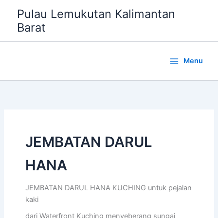
Lewati
Pulau Lemukutan Kalimantan
ke
Barat
konten
Menu
JEMBATAN DARUL
HANA
JEMBATAN DARUL HANA KUCHING untuk pejalan
kaki
dari Waterfront Kuching menyeberang sungai