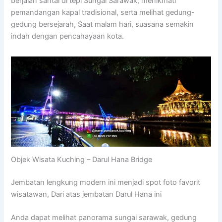
berjalan santai di tepi Sungai Sarawak, menikmati
pemandangan kapal tradisional, serta melihat gedung-
gedung bersejarah, Saat malam hari, suasana semakin
indah dengan pencahayaan kota.
Objek Wisata Kuching – Darul Hana Bridge
Jembatan lengkung modern ini menjadi spot foto favorit
wisatawan, Dari atas jembatan Darul Hana ini
Anda dapat melihat panorama sungai sarawak, gedung