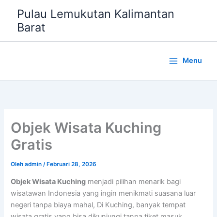
Lewati
Pulau Lemukutan Kalimantan
ke
Barat
konten
Menu
Objek Wisata Kuching
Gratis
Oleh
admin
/
Februari 28, 2026
Objek Wisata Kuching
menjadi pilihan menarik bagi
wisatawan Indonesia yang ingin menikmati suasana luar
negeri tanpa biaya mahal, Di Kuching, banyak tempat
wisata gratis yang bisa dikunjungi tanpa tiket masuk,