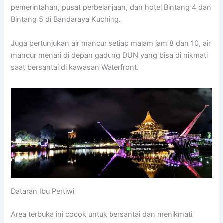
pemerintahan, pusat perbelanjaan, dan hotel Bintang 4 dan
Bintang 5 di Bandaraya Kuching.
Juga pertunjukan air mancur setiap malam jam 8 dan 10, air
mancur menari di depan gadung DUN yang bisa di nikmati
saat bersantai di kawasan Waterfront.
Dataran Ibu Pertiwi
Area terbuka ini cocok untuk bersantai dan menikmati