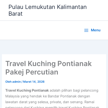
Lewati
Pulau Lemukutan Kalimantan
ke
Barat
konten
Menu
Travel Kuching Pontianak
Pakej Percutian
Oleh
admin
/
Maret 14, 2026
Travel Kuching Pontianak
adalah pilihan bagi pelancong
Malaysia yang hendak ke Bandar Pontianak dengan
lawatan darat yang selesa, private, dan senang. Ramai
pelancong dari Kuching memilih travel Kuching Pontianak