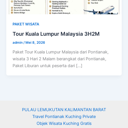
PAKET WISATA
Tour Kuala Lumpur Malaysia 3H2M
admin
/
Mei 8, 2026
Paket Tour Kuala Lumpur Malaysia dari Pontianak,
wisata 3 Hari 2 Malam berangkat dari Pontianak,
Paket Liburan untuk peserta dari […]
PULAU LEMUKUTAN KALIMANTAN BARAT
Travel Pontianak Kuching Private
Objek Wisata Kuching Gratis