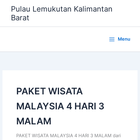
Lewati
Pulau Lemukutan Kalimantan
ke
Barat
konten
Menu
PAKET WISATA
MALAYSIA 4 HARI 3
MALAM
PAKET WISATA MALAYSIA 4 HARI 3 MALAM dari