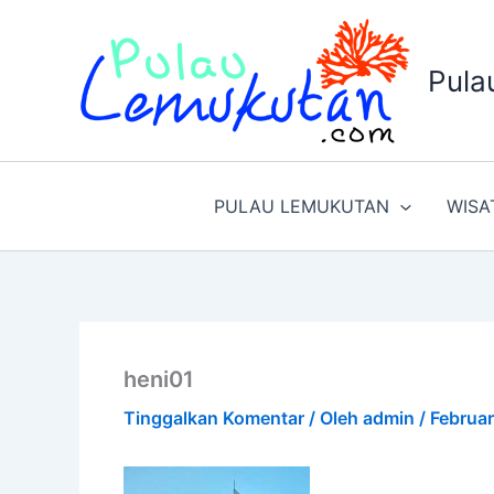
Lewati
ke
konten
Pula
PULAU LEMUKUTAN
WISA
heni01
Tinggalkan Komentar
/ Oleh
admin
/
Februar