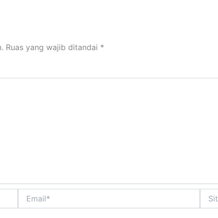
.
Ruas yang wajib ditandai
*
Email*
Situs
Web