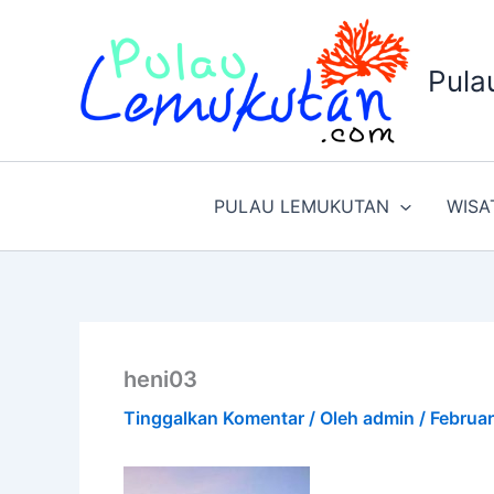
Lewati
ke
konten
Pula
PULAU LEMUKUTAN
WISA
heni03
Tinggalkan Komentar
/ Oleh
admin
/
Februar