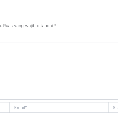
.
Ruas yang wajib ditandai
*
Email*
Situs
Web