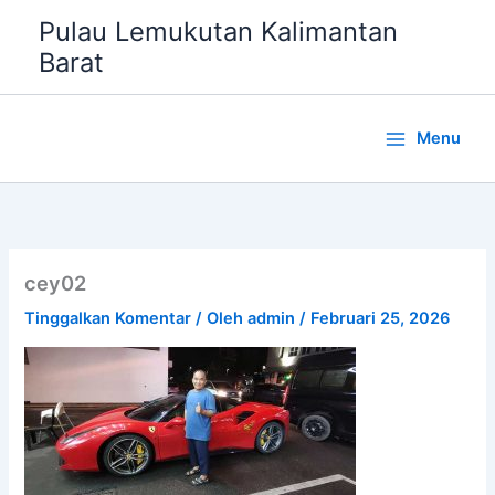
Lewati
Pulau Lemukutan Kalimantan
ke
Barat
konten
Menu
cey02
Tinggalkan Komentar
/ Oleh
admin
/
Februari 25, 2026