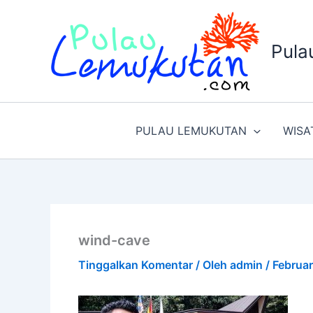
Lewati
ke
konten
Pula
PULAU LEMUKUTAN
WISA
wind-cave
Tinggalkan Komentar
/ Oleh
admin
/
Februar