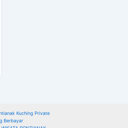
ntianak Kuching Private
ng Berbayar